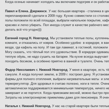
Когда осенью начинает холодать мы включаем подогрев и он работае
Павел и Елена. Дзержинск
. У нас большая квартира - сталинка в це
перепланировкой сделали в 2009 году. Кухню совместили со столово
полы положили по всей площади, выбрали напольное покрытие, кафе
красиво и легко убирать. Пол иногда служит в качестве рабочего ме
делать всё что угодно)))
Евгений город Н. Новгород
. Мы установили теплые полы, купленны
комнате, и отказались от ковров. Особенно удобно в коридоре, в ван
везде, где кафель на полу. И там где ламинат, в гостиной, положили
Могу сказать, что тёплый пол это удовольствие. В коридоре одевае
теплую обувь, не надо сушить на батарее. На кухне всегда выручае
походить босиком, а особенно приятно в ванной и туалете. Очень те
Федор Николаевич г. Нижний Новгород
. У меня в квартире, есть т
санузле. А когда получил землю, в 2009 г. построил дачу. Я установ
фирмы для полного отопления, выбрали нагревательные маты и эл
терморегулятор. Для здоровья я считаю полезно, ноги в тепле. Очен
автоматически поддерживается минимальная температура, ничего не
замерзает и не портится. Когда приезжаем весной, можно быстро пр
Затраты на электроэнергию приемлемы даже для пенсионера. Я оче
Наталья г. Нижний Новгород.
У нас на старой квартире были теплые