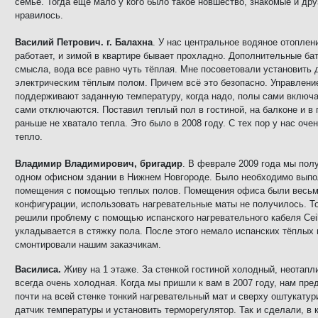
семье. Тогда ещё мало у кого было такое новшество, знакомые и дру
нравилось.
Василий Петрович. г. Балахна
. У нас центральное водяное отоплен
работает, и зимой в квартире бывает прохладно. Дополнительные бат
смысла, вода все равно чуть тёплая. Мне посоветовали установить
электрическим тёплым полом. Причем всё это безопасно. Управлени
поддерживают заданную температуру, когда надо, полы сами включа
сами отключаются. Поставил теплый пол в гостиной, на балконе и в 
раньше не хватало тепла. Это было в 2008 году. С тех пор у нас оче
тепло.
Владимир Владимирович, бригадир
. В феврале 2009 года мы полу
одном офисном здании в Нижнем Новгороде. Было необходимо выпо
помещения с помощью теплых полов. Помещения офиса были весьм
конфигурации, использовать нагревательные маты не получилось. Т
решили проблему с помощью испанского нагревательного кабеля
Cei
укладыва
ется
в стяжку пола. После этого немало испанских тёплых 
смонтировали нашим заказчикам.
Василиса.
Живу на 1 этаже. За стенкой гостиной холодный, неотапл
всегда очень холодная. Когда мы пришли к вам в 2007 году, нам пр
почти на всей стенке тонкий нагревательный мат и сверху оштукатур
датчик температуры и установить терморегулятор. Так и сделали, в 