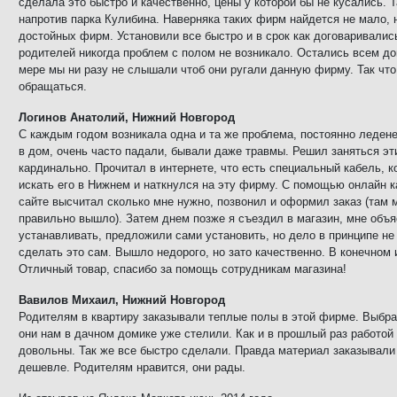
сделала это быстро и качественно, цены у которой бы не кусались.
напротив парка Кулибина. Наверняка таких фирм найдется не мало, н
достойных фирм. Установили все быстро и в срок как договаривалис
родителей никогда проблем с полом не возникало. Остались всем до
мере мы ни разу не слышали чтоб они ругали данную фирму. Так что
обращаться.
Логинов Анатолий, Нижний Новгород
С каждым годом возникала одна и та же проблема, постоянно ледене
в дом, очень часто падали, бывали даже травмы. Решил заняться э
кардинально. Прочитал в интернете, что есть специальный кабель, к
искать его в Нижнем и наткнулся на эту фирму. С помощью онлайн 
сайте высчитал сколько мне нужно, позвонил и оформил заказ (там 
правильно вышло). Затем днем позже я съездил в магазин, мне объя
устанавливать, предложили сами установить, но дело в принципе не
сделать это сам. Вышло недорого, но зато качественно. В конечном 
Отличный товар, спасибо за помощь сотрудникам магазина!
Вавилов Михаил, Нижний Новгород
Родителям в квартиру заказывали теплые полы в этой фирме. Выбрал
они нам в дачном домике уже стелили. Как и в прошлый раз работо
довольны. Так же все быстро сделали. Правда материал заказывали 
дешевле. Родителям нравится, они рады.