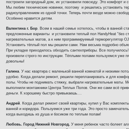
построили загородный дом, их установили повсюду. Это комфорт и с
Мы любим технические новинки, поэтому и решились установить те
радиоуправлением из одной точки. Теперь почти везде можно свобод
Особенно нравится детям.
Валентина г. Бор
. Всем в нашей семье хотелось, чтобы в ванной ст
предложенные варианты и установили теплый пол
HandyHeat
"без с
нагревательных матов, а к ним программируемый терморегулятор
OJ
Установить тёплый пол мы решили сами. Нам весьма подробно объяс
При укладке приходилось обходить сантехприборы. Все получилось!
произвели строго по инструкции. Тёплыми полами пользуемся уже пя
довольны!
Галина
. У нас квартира с маленькой ванной комнатой и низкими пот
удобно. Когда делали ремонт, решили перепланировать и для комфо
полы. Чтобы не поднимать стяжку, выбрали нагревательные маты. 
выполнили монтажники Центра Теплых Полов. Они же сами всё прив
деньги. К хорошему быстро привыкаешь....
Андрей
. Когда делал ремонт своей квартиры, купил у Вас комплекты
ванной и коридора. Пользуемся уже три года. Это просто замечател
когда выходишь из душа и босиком по теплым полам!
Любовь
.
Город
Нижний
Новгород
.
У меня ребенок часто болеет ал