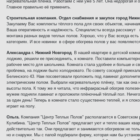
нагревательная плёнка. Работаем с ней уже 5 лет. Она недорогая и о
Главное правильно её применить.
Строительная компания. Отдел снабжения и закупок город Ниж
Закупаему Вас комплекты тёплого пола для своих объектов, начиная
Ваша оперативность и надёжность. Специалисты всегда расскажут и
монтажа разных видов теплых полов. Хорошо, что у Вас всегда есть
категориях. И все новинки в сфере обогрева полов у вас появляютс
Александра г. Нижний Новгород
. В нашей квартире в детской комн
лоджию, решили ее присоединить, к комнате. Поставили компьютерн
рабочее место для школьника. Комната стала удобнее и больше и с
проблема, на лоджии было холодновато. По совету соседей приехал
Белинского 43. Нам посоветовали проложить под ламинат дополнит
электрическим полом. Выбрали нагревательную плёнку, так как она 
высоты пола. К тому же я читала, что инфракрасный обогрев полезе
мужем подняли ламинат и проложили плёночный тёплый пол. Ничего
за один день! Теперь в комнате стало существенно теплей, и
я
споко
играет на полу.
Ольга.
Компания "Центр Теплых Полов" располагается в Советском 
Кулибина. "Центр Теплых Полов" предлагает уют и тепло ваших квар
действительно так. Они предлагают и занимаются обогревом не тол
но и снаружи. Мы с папой подбирали фирму, которая нам бы установ