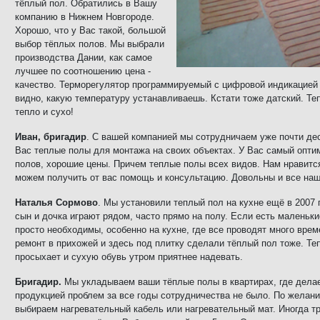
тёплый пол. Обратились в Вашу
компанию в
Нижнем Новгороде.
Хорошо, что у Вас такой, большой
выбор тёплых полов. Мы выбрали
производства Дании, как самое
лучшее по соотношению цена -
качество. Терморегулятор программируемый с цифровой индикацией 
видно, какую температуру устанавливаешь. Кстати тоже датский. Те
тепло и сухо!
Иван, бригадир
. С вашей компанией мы сотрудничаем уже почти дес
Вас теплые полы для монтажа на своих объектах. У Вас самый опт
полов, хорошие цены. Причем теплые полы всех видов. Нам нравитс
можем получить от вас помощь и консультацию. Довольны и все наш
Наталья Сормово
. Мы установили теплый пол на кухне ещё в 2007 г
сын и дочка играют рядом, часто прямо на полу. Если есть маленьки
просто необходимы, особенно на кухне, где все проводят много вре
ремонт в прихожей и здесь под плитку сделали тёплый пол тоже. Те
просыхает и сухую обувь утром приятнее надевать.
Бригадир.
Мы укладываем ваши тёплые полы в квартирах, где дела
продукцией проблем за все годы сотрудничества не было. По желани
выбираем нагревательный кабель или нагревательный мат. Иногда т