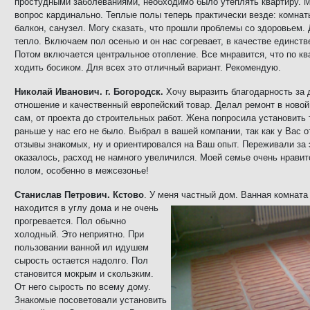
простудными заболеваниями, необходимо было утеплять квартиру. 
вопрос кардинально. Теплые полы теперь практически везде: комнаты
балкон, санузел. Могу сказать, что прошли проблемы со здоровьем. 
тепло. Включаем пол осенью и он нас согревает, в качестве единств
Потом включается центральное отопление. Все мнравится, что по кв
ходить босиком. Для всех это отличный вариант. Рекомендую.
Николай Иванович. г. Богородск.
Хочу выразить благодарность за
отношение и качественный европейский товар. Делал ремонт в новой
сам, от проекта до строительных работ. Жена попросила установить 
раньше у нас его не было. Выбрал в вашей компании, так как у Вас 
отзывы знакомых, ну и ориентировался на Ваш опыт. Переживали за 
оказалось, расход не намного увеличился. Моей семье очень нравит
полом, особенно в межсезонье!
Станислав Петрович. Кстово
. У меня частный дом. Ванная комнат
находится в углу дома и не очень
прогревается. Пол обычно
холодный. Это неприятно. При
пользовании ванной ил идушем
сырость остается надолго. Пол
становится мокрым и скользким.
От него сырость по всему дому.
Знакомые посоветовали установить