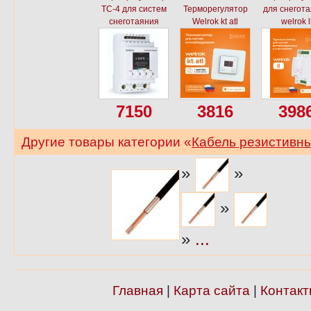
ТС-4 для систем
Терморегулятор
для снегот
снеготаяния
Welrok kt atl
welrok l
7150
3816
398
Другие товары категории «
Кабель резистивн
»
»
»
»
...
Главная
|
Карта сайта
|
Контакт