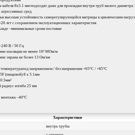
 кабеля 8х5.1 мм-подходят даже для прокладки внутри труб малого диаметра
ю агрессивных сред
тьи высокая устойчивость саморегулирующейся матрицы к циклическим нагру
-20 лет с сохранением эксплуатационных характеристик
складе –минимальные сроки поставки
240 В / 50 Гц
ние изоляции не менее 10³ МОм/м
ние экрана не более 13 Ом/км
температурапод напряжением / без напряжения +65°C / +85°C
F (пищевой) 8 х 5.1мм
0.5мм²
радиус изгиба 25 мм
 монтажа –40°C
Характеристики
внутрь трубы
с экраном