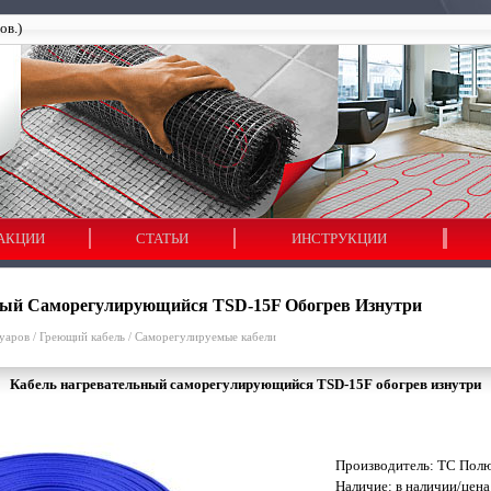
ов.)
АКЦИИ
СТАТЬИ
ИНСТРУКЦИИ
ный Саморегулирующийся TSD-15F Обогрев Изнутри
вуаров
/
Греющий кабель
/
Саморегулируемые кабели
Кабель нагревательный саморегулирующийся TSD-15F обогрев изнутри
Производитель:
ТС Полю
Наличие: в наличии/цена