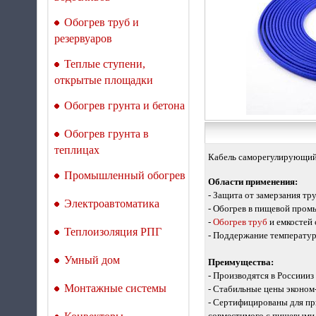
Обогрев труб и
резервуаров
Теплые ступени,
открытые площадки
Обогрев грунта и бетона
Обогрев грунта в
теплицах
Кабель саморегулирующийс
Промышленный обогрев
Области применения:
- Защита от замерзания тру
Электроавтоматика
- Обогрев в пищевой про
-
Обогрев труб
и емкостей 
Теплоизоляция РПГ
- Поддержание температур
Умный дом
Преимущества:
- Производятся в Россиии
Монтажные системы
- Стабильные цены эконом-
- Сертифицированы для пр
совместимого с пищевыми