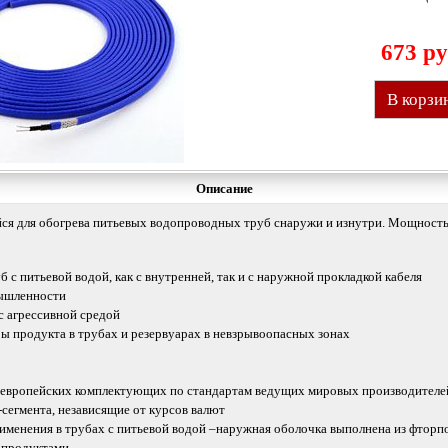
673 ру
В корзи
Описание
я для обогрева питьевых водопроводных труб снаружи и изнутри. Мощность 
б с питьевой водой, как с внутренней, так и с наружной прокладкой кабеля
мышленности
с агрессивной средой
ы продукта в трубах и резервуарах в невзрывоопасных зонах
з европейских комплектующих по стандартам ведущих мировых производителе
сегмента, независящие от курсов валют
именения в трубах с питьевой водой –наружная оболочка выполнена из фторп
 продуктами