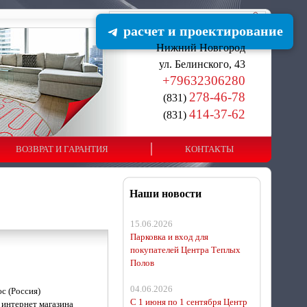
расчет и проектирование
Нижний Новгород
ул. Белинского, 43
+79632306280
278-46-78
(831)
414-37-62
(831)
ВОЗВРАТ И ГАРАНТИЯ
КОНТАКТЫ
Наши новости
15.06.2026
Парковка и вход для
покупателей Центра Теплых
Полов
04.06.2026
с (Россия)
С 1 июня по 1 сентября Центр
 интернет магазина