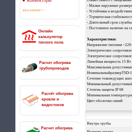
Конвекторы
- Малые наружные размеры
весь каталог>>
- Устойчивы к воздействи
- Термическая стабильнос
- Длительный срок службы
- Постоянное наличие на 
Онлайн
калькулятор
Характеристики:
теплого пола
Напряжение питания ~220–
Электрическое сопротивле
Электрическое сопротивле
Линейная мощность 15 Вт
Расчет обогрева
Максимальная допустимая 
трубопроводов
НоминальныйразмерTSD-15
Сечение токоведущих жил 
Минимальный допустимый 
Степень защиты IP 68
Расчёт обогрева
Минимальная температура
кровли и
Цвет оболочки синий
водостоков
Внутрь трубы
Расчет обогрева
Наличие экрана