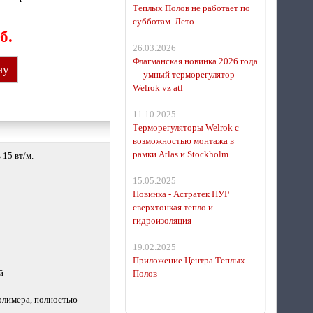
Теплых Полов не работает по
субботам. Лето...
б.
26.03.2026
Флагманская новинка 2026 года
ну
- умный терморегулятор
Welrok vz atl
11.10.2025
Терморегуляторы Welrok с
возможностью монтажа в
рамки Atlas и Stockholm
15 вт/м.
15.05.2025
Новинка - Астратек ПУР
сверхтонкая тепло и
гидроизоляция
19.02.2025
Приложение Центра Теплых
й
Полов
олимера, полностью