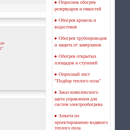
Опросник обогрев
резервуаров и емкостей
Терморегулятор для
теплого пола Welrok Mex
atl
Обогрев кровель и
водостоков
Обогрев трубопроводов
ода
и защита от замерзания
2"
Обогрев открытых
Терморегулятор для
площадок и ступеней
теплого пола Welrok Mex
bk atl
Опросный лист
"Подбор теплого пола"
Заказ комплексного
щита управления для
систем электрообогрева
Терморегулятор для
Анкета по
теплого пола Welrok Vz
проектированию водяного
atl WiFi с датчиком
теплого пола
воздуха