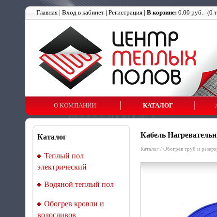
Главная
|
Вход в кабинет
|
Регистрация
|
В корзине:
0.00 руб.
(
0
т
О КОМПАНИИ
КАТАЛОГ
Кабель Нагреватель
Каталог
Каталог
/
Обогрев труб и резер
Теплый пол
электрический
Водяной теплый пол
Обогрев кровли и
водосливов