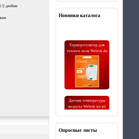
 1/2 дюйма
Новинки каталога
зкам
Терморегулятор для
теплого пола Welrok da
Датчик температуры
воздуха Welrok ws atl
Опросные листы