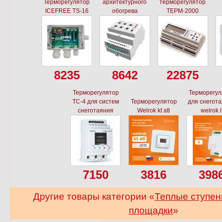
Терморегулятор
архитектурного
терморегулятор
ICEFREE TS-16
обогрева
ТЕРМ-2000
8235
8642
22875
Терморегулятор
Терморегул
ТС-4 для систем
Терморегулятор
для снегот
снеготаяния
Welrok kt atl
welrok l
7150
3816
398
Другие товары категории «
Теплые ступен
площадки
»