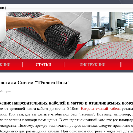
ов.)
КЦИИ
СТАТЬИ
ИНСТРУКЦИИ
Монтажа Систем "тёплого Пола"
обогрев
ение нагревательных кабелей и матов в отапливаемых поме
от греющей части кабеля до стены 5-10см.
Нагревательный кабель
устана
ия. Или там, где вы хотите чтобы пол был "теплым". Поэтому, например, н
ло половины площади помещения. В стандартной ванной комнате (ее площадь
квадратах. Поэтому, прежде чем начать процесс монтажа, следует правильно 
обходимую для размещения кабеля. При основном обогреве - когда нет друг