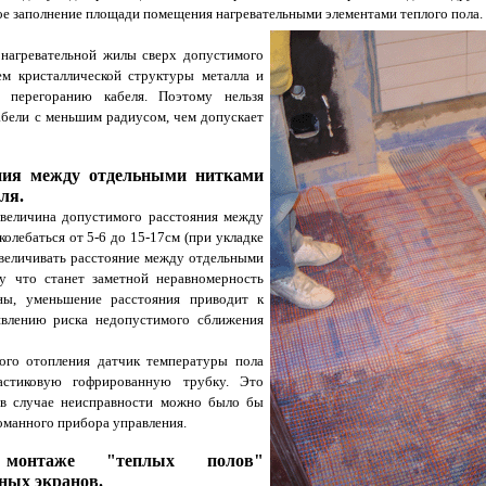
ое заполнение площади помещения нагревательными элементами теплого пола
.
агревательной жилы сверх допустимого
ем кристаллической структуры металла и
к перегоранию кабеля. Поэтому нельзя
абели с меньшим радиусом, чем допускает
ния между отдельными нитками
ля.
еличина допустимого расстояния между
олебаться от 5-6 до 15-17см (при укладке
увеличивать расстояние между отдельными
у что станет заметной неравномерность
ны, уменьшение расстояния приводит к
явлению риска недопустимого сближения
о отопления датчик температуры пола
астиковую гофрированную трубку. Это
ы в случае неисправности можно было бы
ломанного прибора управления.
монтаже "теплых полов"
ных экранов.