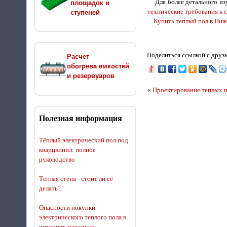
Для более детального из
площадок и
технические требования к 
ступеней
Купить теплый пол в Ниж
Поделиться ссылкой с друз
Расчет
обогрева емкостей
и резервуаров
«
Проектирование теплых 
Полезная информация
Тёплый электрический пол под
кварцвинил: полное
руководство
Теплая стена - стоит ли её
делать?
Опасности покупки
электрического теплого пола в
интернет-магазинах