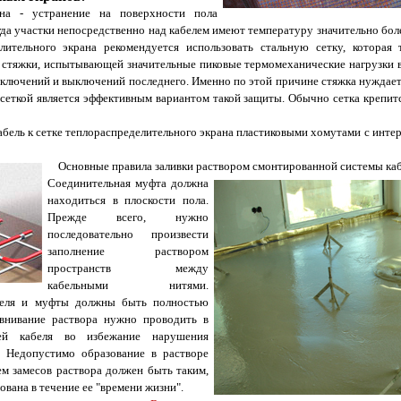
ана - устранение на поверхности пола
гда участки непосредственно над кабелем имеют температуру значительно бол
лительного экрана рекомендуется использовать стальную сетку, которая
стяжки, испытывающей значительные пиковые термомеханические нагрузки в
включений и выключений последнего. Именно по этой причине стяжка нуждает
сеткой является эффективным вариантом такой защиты. Обычно сетка крепит
ель к сетке теплораспределительного экрана пластиковыми хомутами с интер
Основные правила заливки раствором смонтированной системы каб
Соединительная муфта должна
находиться в плоскости пола.
Прежде всего, нужно
последовательно произвести
заполнение раствором
пространств между
кабельными нитями.
абеля и муфты должны быть полностью
внивание раствора нужно проводить в
ей кабеля во избежание нарушения
. Недопустимо образование в растворе
м замесов раствора должен быть таким,
вана в течение ее "времени жизни".