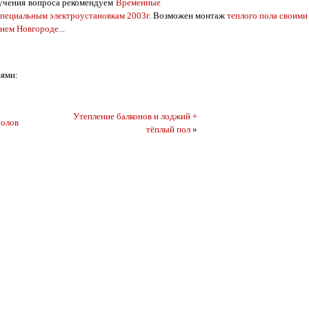
учения вопроса рекомендуем
Временные
специальным электроустановкам 2003г
. Возможен монтаж
теплого пола своими
нем Новгороде...
ьями:
Утепление балконов и лоджий +
полов
тёплый пол
»