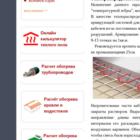
Конвекторы
Назначение данного экр
"температурной зебры", ко
весь каталог>>
В качестве теплораспреде
армирующей системой для 
кабелем из-за постоянных 
Онлайн
разрушений. Армирование 
калькулятор
9-15 точках на 1кв.м.
теплого пола
Рекомендуется крепить каб
не превышающими 25см.
Расчет обогрева
трубопроводов
Расчёт обогрева
кровли и
Нагревательные части к
водостоков
закрыты раствором. Выра
направлении длины нит
интервалов его раскладки
воздушных карманов. Объе
чтобы смесь была израсходо
Расчет обогрева