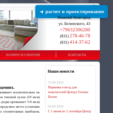
расчет и проектирование
Нижний Новгород
ул. Белинского, 43
+79632306280
278-46-78
(831)
414-37-62
(831)
ВОЗВРАТ И ГАРАНТИЯ
КОНТАКТЫ
Наши новости
15.06.2026
щениях.
Парковка и вход для
покупателей Центра Теплых
вливают исключительно на
Полов
а типовой кухне (10 кв.м)
 редко превышает 5-6 кв.м)
04.06.2026
определить место установки
С 1 июня по 1 сентября Центр
их отопительных приборов,