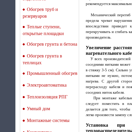
рекомендуется максимальн
Обогрев труб и
Механический перегиб н
резервуаров
предела чреват нарушени
впоследствии приведет 
Теплые ступени,
перекручивать и сгибать к
открытые площадки
производитель.
Обогрев грунта и бетона
Увеличение расстоя
нагревательного кабе
Обогрев грунта в
У всех производителей в
теплицах
соседними нитками может к
в стяжку 3-5 см). Сильно 
Промышленный обогрев
нитками не нужно, потом
нагрева. С другой сторо
Электроавтоматика
перерасходу кабеля и по
соседних ниток кабеля.
Теплоизоляция РПГ
При монтаже кабельног
следует поместить в пл
Умный дом
делается для того, чтоб
легко произвести замену с
Монтажные системы
Установка при 
теплораспределитель