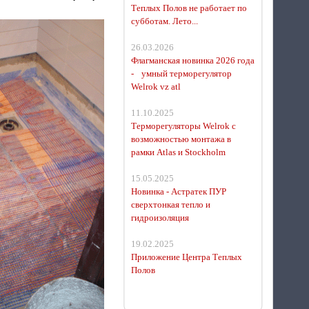
Теплых Полов не работает по
субботам. Лето...
26.03.2026
Флагманская новинка 2026 года
- умный терморегулятор
Welrok vz atl
11.10.2025
Терморегуляторы Welrok с
возможностью монтажа в
рамки Atlas и Stockholm
15.05.2025
Новинка - Астратек ПУР
сверхтонкая тепло и
гидроизоляция
19.02.2025
Приложение Центра Теплых
Полов