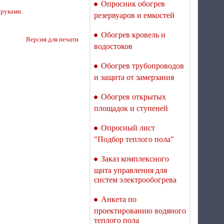
Терморегулятор для
Опросник обогрев
 руками
.
теплого пола Welrok Mex
резервуаров и емкостей
atl
Обогрев кровель и
Версия для печати
водостоков
Обогрев трубопроводов
и защита от замерзания
Терморегулятор для
Обогрев открытых
теплого пола Welrok Mex
площадок и ступеней
bk atl
Опросный лист
"Подбор теплого пола"
Заказ комплексного
щита управления для
систем электрообогрева
Терморегулятор для
теплого пола Welrok Vz
Анкета по
atl WiFi с датчиком
воздуха
проектированию водяного
теплого пола