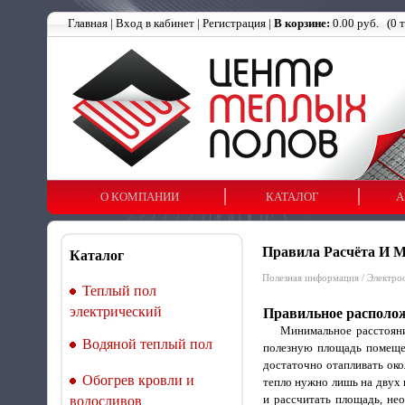
Главная
|
Вход в кабинет
|
Регистрация
|
В корзине:
0.00 руб.
(
0
т
О КОМПАНИИ
КАТАЛОГ
А
Правила Расчёта И 
Каталог
Полезная информация
/
Электро
Теплый пол
электрический
Правильное располож
Минимальное расстояние 
Водяной теплый пол
полезную площадь помещен
достаточно отапливать око
Обогрев кровли и
тепло нужно лишь на двух 
и рассчитать площадь, не
водосливов