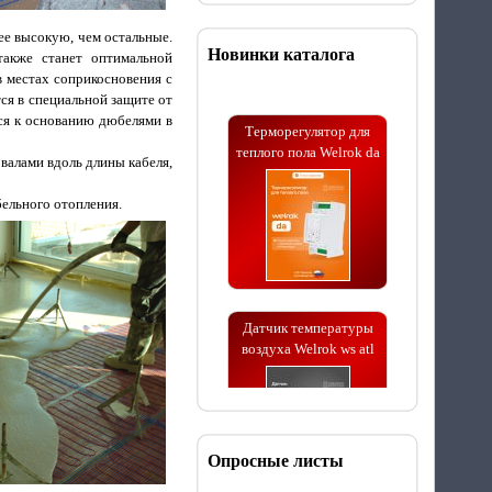
ее высокую, чем остальные.
Новинки каталога
 также станет оптимальной
 местах соприкосновения с
ся в специальной защите от
Терморегулятор для
ся к основанию дюбелями в
теплого пола Welrok da
валами вдоль длины кабеля,
ельного отопления.
Датчик температуры
воздуха Welrok ws atl
Опросные листы