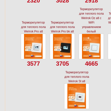
2320
3028
2918
Терморегулятор
для теплого пола
Т
Welrok Oz atl с
дл
Терморегулятор
Терморегулятор
WiFi
We
для теплого пола
для теплого пола
управлением
Welrok Pro atl
Welrok Pro bk atl
белый
3577
3705
4665
Терморегулятор
для теплого пола
Welrok St atl