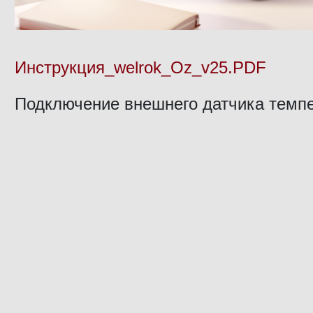
Инструкция_welrok_Oz_v25.PDF
Подключение внешнего датчика темп