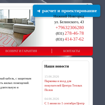
расчет и проектирование
Нижний Новгород
ул. Белинского, 43
+79632306280
278-46-78
(831)
414-37-62
(831)
ВОЗВРАТ И ГАРАНТИЯ
КОНТАКТЫ
Наши новости
15.06.2026
ный кабель, с защитным
Парковка и вход для
ость жилых помещений.
покупателей Центра Теплых
 длительную и
Полов
04.06.2026
С 1 июня по 1 сентября Центр