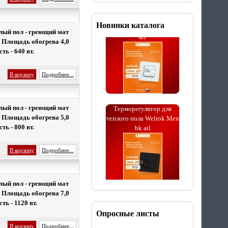
Терморегулятор для
теплого пола Welrok Mex
Новинки каталога
atl
лый пол - греющий мат
. Площадь обогрева 4,0
ь - 640 вт.
В корзину
Подробнее...
Терморегулятор для
лый пол - греющий мат
теплого пола Welrok Mex
. Площадь обогрева 5,0
bk atl
ь - 800 вт.
В корзину
Подробнее...
лый пол - греющий мат
Терморегулятор для
. Площадь обогрева 7,0
теплого пола Welrok Vz
ь - 1120 вт.
atl WiFi с датчиком
Опросные листы
воздуха
В корзину
Подробнее...