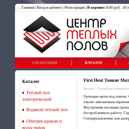
Главная
|
Вход в кабинет
|
Регистрация
|
В корзине:
0.00 руб.
(
0
т
О КОМПАНИИ
КАТАЛОГ
First Heat Тонкие Ма
Каталог
Каталог
/
Теплый пол электриче
Теплый пол
Греющие маты под плитку. 
электрический
алюмо-лавсановым экраном.
Внутренняя изоляция греющ
Водяной теплый пол
беспроблемную работу. Гар
Спецпредложение для дилер
Обогрев кровли и
водосливов