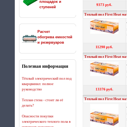
площадок и
9373 руб.
ступеней
Теплый пол First Heat ма
Расчет
обогрева емкостей
и резервуаров
11290 руб.
Теплый пол First Heat ма
Полезная информация
Тёплый электрический пол под
кварцвинил: полное
руководство
13376 руб.
Теплый пол First Heat ма
Теплая стена - стоит ли её
делать?
Опасности покупки
электрического теплого пола в
интернет-магазинах