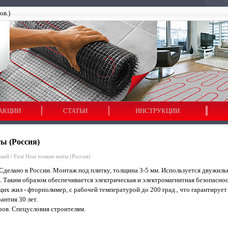
ов.)
АКЦИИ
СТАТЬИ
ИНСТРУКЦИИ
ты (Россия)
ский
/
First Heat тонкие маты (Россия)
Сделано в России. Монтаж под плитку, толщина 3-5 мм. Используется двужиль
 Таким образом обеспечивается электрическая и электромагнитная безопасн
их жил - фторполимер, с рабочей температурой до 200 град., что гарантирует
антия 30 лет.
ов. Спецусловия строителям.