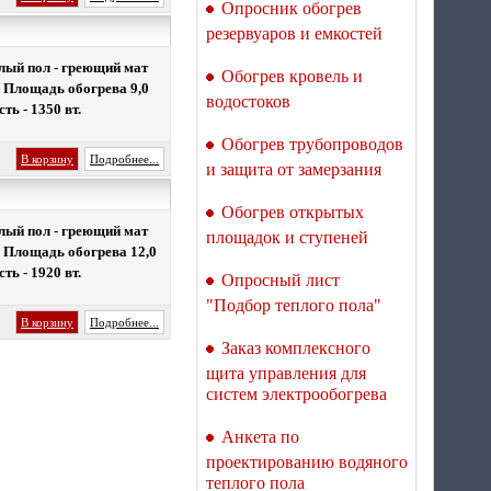
Опросник обогрев
резервуаров и емкостей
лый пол - греющий мат
Обогрев кровель и
. Площадь обогрева 9,0
водостоков
ть - 1350 вт.
Термопленка Q-Term
Energy Save PTC 1 м
Обогрев трубопроводов
саморегулирующаяся
В корзину
Подробнее...
и защита от замерзания
Обогрев открытых
лый пол - греющий мат
площадок и ступеней
. Площадь обогрева 12,0
ть - 1920 вт.
Опросный лист
"Подбор теплого пола"
В корзину
Подробнее...
Заказ комплексного
щита управления для
систем электрообогрева
Анкета по
проектированию водяного
теплого пола