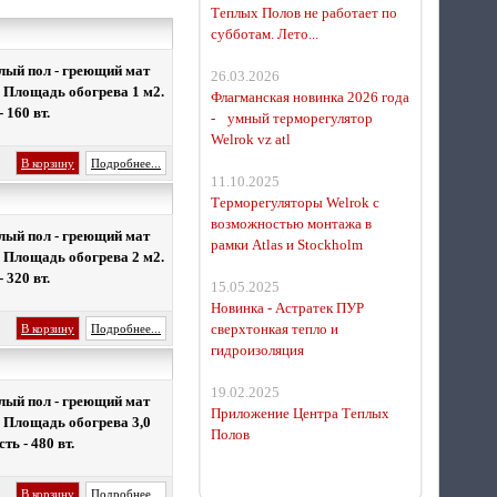
Теплых Полов не работает по
субботам. Лето...
лый пол - греющий мат
26.03.2026
. Площадь обогрева 1 м2.
Флагманская новинка 2026 года
 160 вт.
- умный терморегулятор
Терморегулятор для
Welrok vz atl
теплого пола Welrok da
В корзину
Подробнее...
11.10.2025
Терморегуляторы Welrok с
возможностью монтажа в
лый пол
- греющий мат
рамки Atlas и Stockholm
. Площадь обогрева 2 м2.
 320 вт.
15.05.2025
Новинка - Астратек ПУР
Датчик температуры
сверхтонкая тепло и
В корзину
Подробнее...
воздуха Welrok ws atl
гидроизоляция
19.02.2025
лый пол - греющий мат
Приложение Центра Теплых
. Площадь обогрева 3,0
Полов
ь - 480 вт.
В корзину
Подробнее...