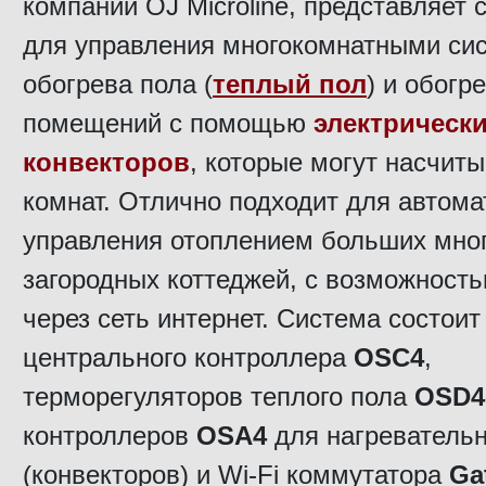
компании OJ Microline, представляет 
для управления многокомнатными си
обогрева пола (
теплый пол
) и обогр
помещений с помощью
электрическ
конвекторов
, которые могут насчиты
комнат. Отлично подходит для автома
управления отоплением больших мно
загородных коттеджей, с возможност
через сеть интернет. Система состоит
центрального контроллера
OSC4
,
терморегуляторов теплого пола
OSD
4
контроллеров
OSA
4
для нагреватель
(конвекторов) и Wi-Fi коммутатора
Ga