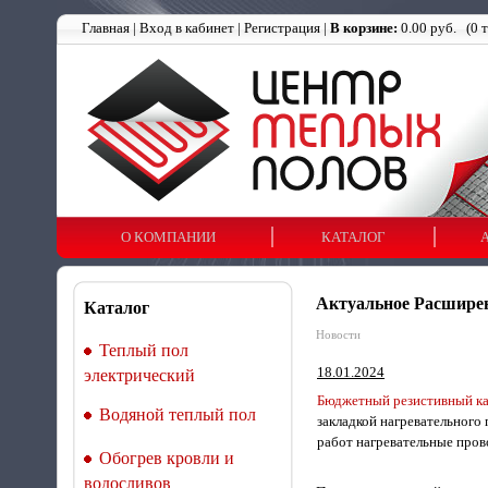
Главная
|
Вход в кабинет
|
Регистрация
|
В корзине:
0.00 руб.
(
0
т
О КОМПАНИИ
КАТАЛОГ
Актуальное Расширен
Каталог
Новости
Теплый пол
18.01.2024
электрический
Бюджетный резистивный каб
Водяной теплый пол
закладкой нагревательного
работ нагревательные пров
Обогрев кровли и
водосливов