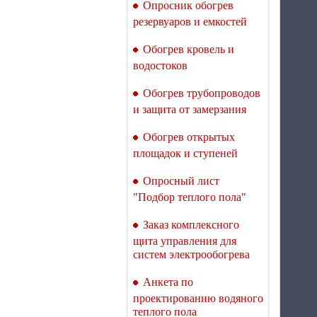
Опросник обогрев
Терморегулятор для
резервуаров и емкостей
теплого пола Welrok Mex
atl
Обогрев кровель и
водостоков
Обогрев трубопроводов
и защита от замерзания
Обогрев открытых
Терморегулятор для
теплого пола Welrok Mex
площадок и ступеней
bk atl
Опросный лист
"Подбор теплого пола"
Заказ комплексного
щита управления для
систем электрообогрева
Терморегулятор для
теплого пола Welrok Vz
Анкета по
atl WiFi с датчиком
проектированию водяного
воздуха
теплого пола