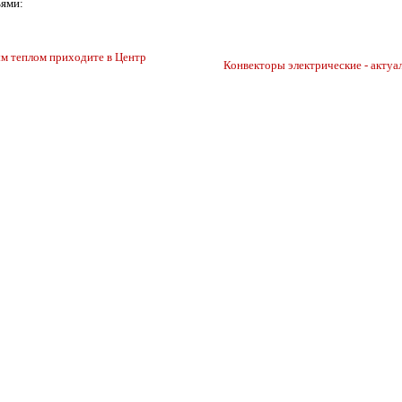
ьями:
м теплом приходите в Центр
Конвекторы электрические - актуа