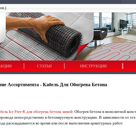
ов.)
АКЦИИ
СТАТЬИ
ИНСТРУКЦИИ
ие Ассортимента - Кабель Для Обогрева Бетона
ель Ice Free-K для обогрева бетона зимой
. Обогрев бетона в монолитной конс
 провода непосредственно в бетонируемую конструкцию. В зависимости от те
ода раскладываются во время или после выполнения арматурных работ.