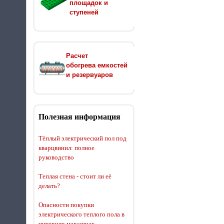
площадок и
ступеней
Расчет
обогрева емкостей
и резервуаров
Полезная информация
Тёплый электрический пол под
кварцвинил: полное
руководство
Теплая стена - стоит ли её
делать?
Опасности покупки
электрического теплого пола в
интернет-магазинах