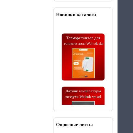
Новинки каталога
Терморегулятор для
теплого пола Welrok da
Датчик температуры
воздуха Welrok ws atl
Опросные листы