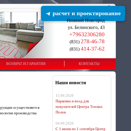
расчет и проектирование
Нижний Новгород
ул. Белинского, 43
+79632306280
278-46-78
(831)
414-37-62
(831)
ВОЗВРАТ И ГАРАНТИЯ
КОНТАКТЫ
Наши новости
15.06.2026
Парковка и вход для
покупателей Центра Теплых
трукции осуществляется
Полов
хнологии производства
04.06.2026
С 1 июня по 1 сентября Центр