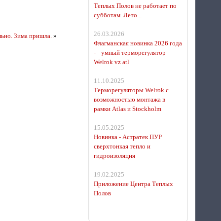
Теплых Полов не работает по
субботам. Лето...
26.03.2026
льно. Зима пришла.
»
Флагманская новинка 2026 года
- умный терморегулятор
Welrok vz atl
11.10.2025
Терморегуляторы Welrok с
возможностью монтажа в
рамки Atlas и Stockholm
15.05.2025
Новинка - Астратек ПУР
сверхтонкая тепло и
гидроизоляция
19.02.2025
Приложение Центра Теплых
Полов