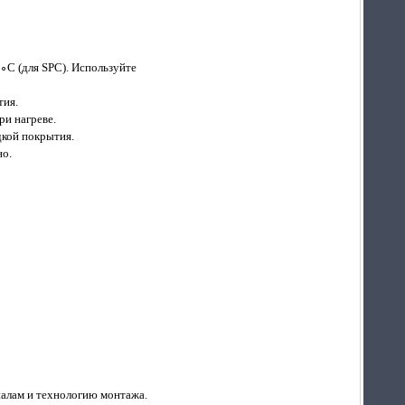
∘C (для SPC). Используйте
тия.
ри нагреве.
кой покрытия.
но.
иалам и технологию монтажа.