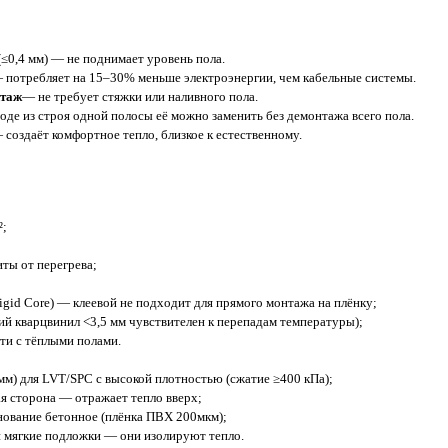
(≤0,4 мм) — не поднимает уровень пола.
 потребляет на 15–30% меньше электроэнергии, чем кабельные системы.
нтаж
— не требует стяжки или наливного пола.
де из строя одной полосы её можно заменить без демонтажа всего пола.
 создаёт комфортное тепло, близкое к естественному.
²;
ты от перегрева;
igid Core) — клеевой не подходит для прямого монтажа на плёнку;
й кварцвинил <3,5 мм чувствителен к перепадам температуры);
ти с тёплыми полами.
мм) для LVT/SPC с высокой плотностью (сжатие ≥400 кПа);
я сторона — отражает тепло вверх;
нование бетонное (плёнка ПВХ 200мкм);
 мягкие подложки — они изолируют тепло.