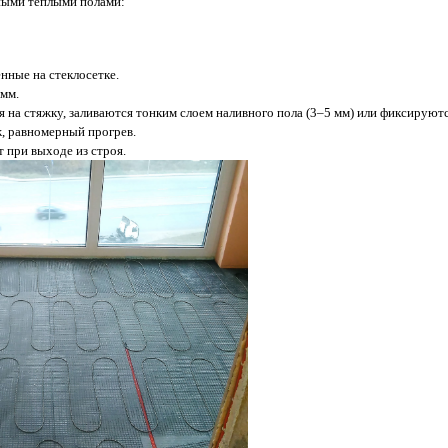
ьными теплыми полами:
ённые на стеклосетке.
 мм.
на стяжку, заливаются тонким слоем наливного пола (3–5 мм) или фиксируютс
, равномерный прогрев.
 при выходе из строя.