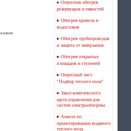
Опросник обогрев
резервуаров и емкостей
Обогрев кровель и
Терморегулятор для
водостоков
теплого пола Welrok Mex
я клеем.
bk atl
Обогрев трубопроводов
и защита от замерзания
Обогрев открытых
площадок и ступеней
Опросный лист
Терморегулятор для
теплого пола Welrok Vz
"Подбор теплого пола"
atl WiFi с датчиком
воздуха
Заказ комплексного
щита управления для
систем электрообогрева
Анкета по
проектированию водяного
Термопленка Q-Term
теплого пола