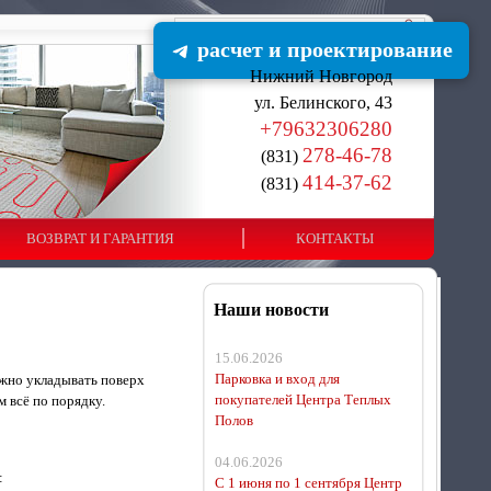
расчет и проектирование
Нижний Новгород
ул. Белинского, 43
+79632306280
278-46-78
(831)
414-37-62
(831)
ВОЗВРАТ И ГАРАНТИЯ
КОНТАКТЫ
Наши новости
15.06.2026
Парковка и вход для
ожно укладывать поверх
покупателей Центра Теплых
 всё по порядку.
Полов
04.06.2026
:
С 1 июня по 1 сентября Центр