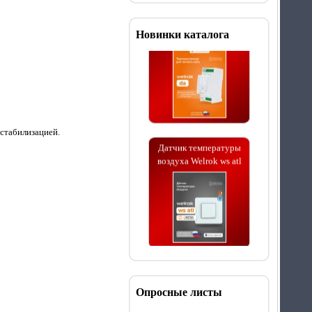
теплого пола Welrok da
Новинки каталога
Датчик температуры
стабилизацией.
воздуха Welrok ws atl
Терморегулятор для
теплого пола Welrok Mex
atl
Опросные листы