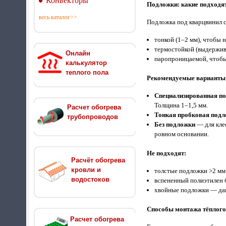
Конвекторы
Подложки: какие подходят
весь каталог>>
Подложка под кварцвинил 
тонкой (1–2 мм), чтобы 
термостойкой (выдержив
Онлайн
паропроницаемой, чтобы
калькулятор
теплого пола
Рекомендуемые варианты
Специализированная по
Толщина 1–1,5 мм.
Расчет обогрева
Тонкая пробковая под
трубопроводов
Без подложки
— для кле
ровном основании.
Не подходят:
Расчёт обогрева
кровли и
толстые подложки >2 мм
водостоков
вспененный полиэтилен 
хвойные подложки — даю
Способы монтажа тёплого
Расчет обогрева