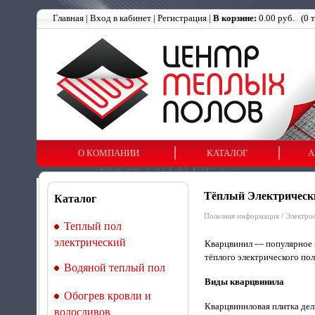
Главная
|
Вход в кабинет
|
Регистрация
|
В корзине:
0.00 руб.
(
0
т
О КОМПАНИИ
КАТАЛОГ
А
Тёплый Электрическ
Каталог
Полезная информация
/
Электро
Теплый пол
электрический
Кварцвинил — популярное н
тёплого электрического по
Водяной теплый пол
Виды кварцвинила
Обогрев кровли и
Кварцвиниловая плитка дел
водосливов