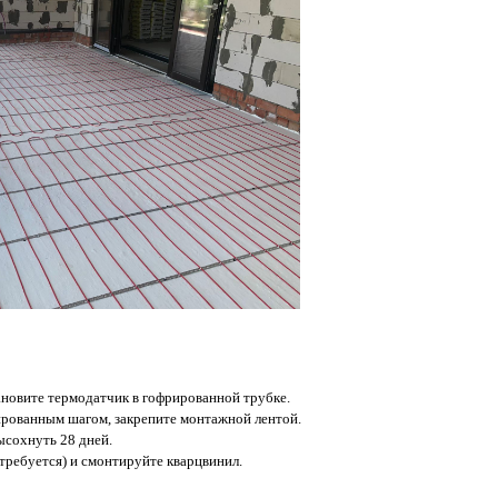
ановите термодатчик в гофрированной трубке.
ированным шагом, закрепите монтажной лентой.
ысохнуть 28 дней.
требуется) и смонтируйте кварцвинил.