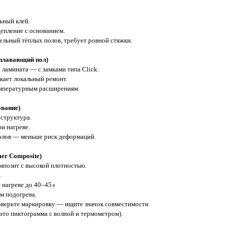
ьный клей.
епление с основанием.
ельный тёплых полов, требует ровной стяжки.
плавающий пол)
ламината — с замками типа Click.
кает локальный ремонт.
емпературным расширениям.
ование)
 структура.
и нагреве.
олов — меньше риск деформаций.
mer Composite)
позит с высокой плотностью.
.
 нагреве до 40–45∘
м подогрева.
оверьте маркировку — ищите значок совместимости
это пиктограмма с волной и термометром).