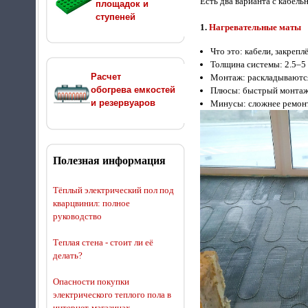
Есть два варианта с кабел
площадок и
ступеней
1.
Нагревательные маты
Что это: кабели, закрепл
Толщина системы: 2.5–5
Расчет
Монтаж: раскладываются 
обогрева емкостей
Плюсы: быстрый монтаж
и резервуаров
Минусы: сложнее ремонт
Полезная информация
Тёплый электрический пол под
кварцвинил: полное
руководство
Теплая стена - стоит ли её
делать?
Опасности покупки
электрического теплого пола в
интернет-магазинах