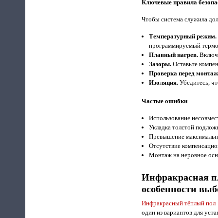
Ключевые правила безопа
Чтобы система служила дол
Температурный режим.
программируемый термор
Плавный нагрев.
Включа
Зазоры.
Оставьте компен
Проверка перед монтаж
Изоляция.
Убедитесь, чт
Частые ошибки
Использование несовмест
Укладка толстой подлож
Превышение максимально
Отсутствие компенсацио
Монтаж на неровное осн
Инфракрасная п
особенности выб
Инфракрасный тёплый пол
один из вариантов для уст