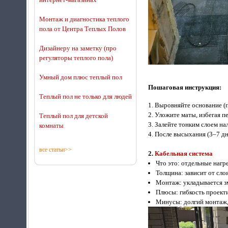
Монтаж и диагностика теплого
пола от Центра Теплых Полов
Дизайнеру на заметку (про
регуляторы теплого пола)
Умный дом плюс теплый пол
Пошаговая инструкция:
Теплый пол не только для людей
Выровняйте основание (п
Уложите маты, избегая п
Теплый пол для детской
Залейте тонким слоем на
комнаты
После высыхания (3–7 дн
все статьи>>
2.
Кабельная система
Что это: отдельные нагр
Толщина: зависит от сло
Монтаж: укладывается зм
Плюсы: гибкость проект
Минусы: долгий монтаж,