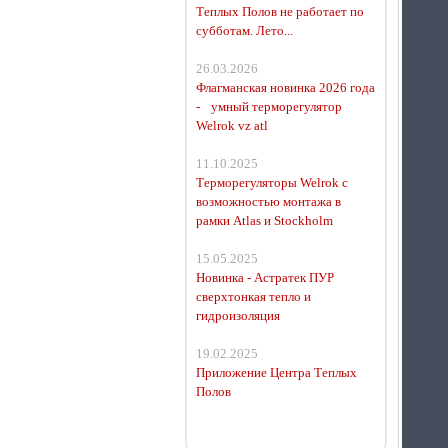
Теплых Полов не работает по
субботам. Лето...
26.03.2026
Флагманская новинка 2026 года
- умный терморегулятор
Welrok vz atl
11.10.2025
Терморегуляторы Welrok с
возможностью монтажа в
рамки Atlas и Stockholm
15.05.2025
Новинка - Астратек ПУР
сверхтонкая тепло и
гидроизоляция
19.02.2025
Приложение Центра Теплых
Полов
Терморегулятор для