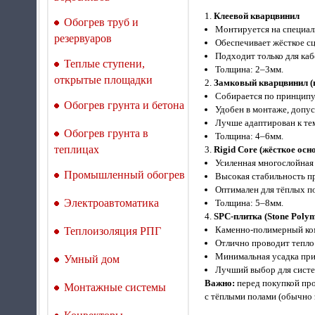
Клеевой кварцвинил
Обогрев труб и
Монтируется на специал
резервуаров
Обеспечивает жёсткое сц
Подходит только для каб
Теплые ступени,
Толщина: 2–3мм.
открытые площадки
Замковый кварцвинил (
Собирается по принципу 
Обогрев грунта и бетона
Удобен в монтаже, допус
Лучше адаптирован к т
Обогрев грунта в
Толщина: 4–6мм.
теплицах
Rigid Core (жёсткое осн
Усиленная многослойная
Промышленный обогрев
Высокая стабильность пр
Оптимален для тёплых п
Электроавтоматика
Толщина: 5–8мм.
SPC‑
плитка
(Stone Poly
Каменно‑полимерный ком
Теплоизоляция РПГ
Отлично проводит тепло
Минимальная усадка при
Умный дом
Лучший выбор для систе
Важно:
перед покупкой пр
Монтажные системы
с тёплыми полами (обычно 