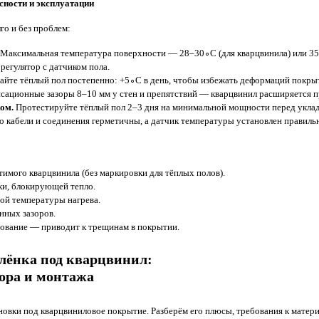
сности и эксплуатации
го и без проблем:
Максимальная температура поверхности — 28–30∘C (для кварцвинила) или 35
егулятор с датчиком пола.
йте тёплый пол постепенно: +5∘C в день, чтобы избежать деформаций покры
сационные зазоры 8–10 мм у стен и препятствий — кварцвинил расширяется п
ом.
Протестируйте тёплый пол 2–3 дня на минимальной мощности перед уклад
о кабели и соединения герметичны, а датчик температуры установлен правиль
имого кварцвинила (без маркировки для тёплых полов).
ки, блокирующей тепло.
й температуры нагрева.
нных зазоров.
ование — приводит к трещинам в покрытии.
лёнка под кварцвинил:
ора и монтажа
ановки под кварцвиниловое покрытие. Разберём его плюсы, требования к матер