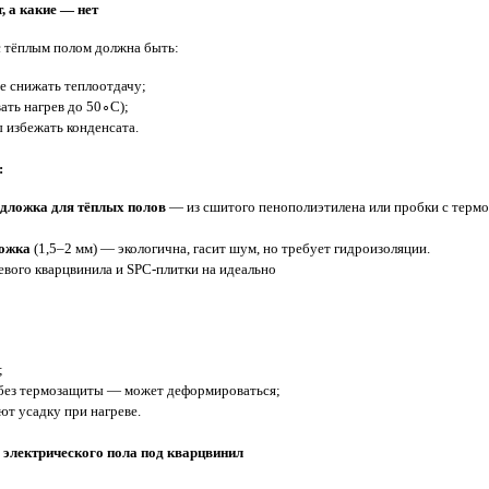
, а какие — нет
с тёплым полом должна быть:
не снижать теплоотдачу;
ать нагрев до 50∘C);
 избежать конденсата.
:
дложка для тёплых полов
— из сшитого пенополиэтилена или пробки с термо
ложка
(1,5–2 мм) — экологична, гасит шум, но требует гидроизоляции.
евого кварцвинила и SPC‑плитки на идеально
;
без термозащиты — может деформироваться;
т усадку при нагреве.
 электрического пола под кварцвинил