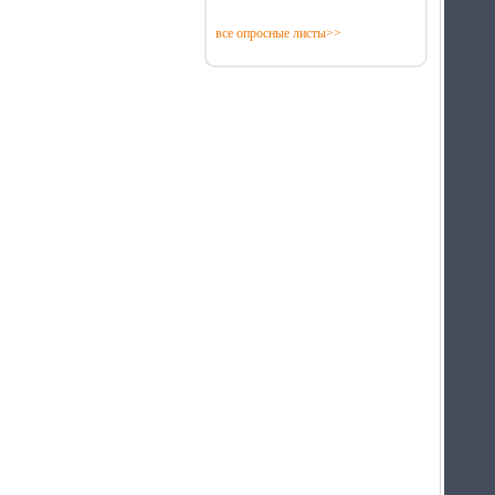
Energy Save PTC 1 м
саморегулирующаяся
все опросные листы>>