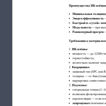
Преимущества ИК‑плёнки
Минимальная толщина
Энергоэффективность
—
Быстрый и «сухой» мо
Модульность
— при выхо
Равномерный прогрев
—
Требования к материалам
ИК‑плёнка:
мощность — до 220Вт/м
термостойкость;
желательно наличие защи
Кварцвинил:
замковый тип (SPC или R
толщина — от 4мм (тонки
маркировка совместимос
Подложка:
специальная тонкая (1–2
возможна фольгированна
пароизоляция — если ос
запрещены
вспененные и