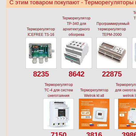
С этим товаром покупают - Терморегуляторы
Т
Терморегулятор
Т
ТР-340 для
Программируемый
Терморегулятор
архитектурного
терморегулятор
ICEFREE TS-16
обогрева
ТЕРМ-2000
8235
8642
22875
Терморегулятор
Терморегул
ТС-4 для систем
Терморегулятор
для снегот
снеготаяния
Welrok kt atl
welrok l
7150
3816
398