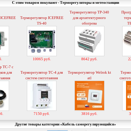
С этим товаром покупают - Терморегуляторы и метеостанции
Терморегулятор ТР-340
Прог
 ICEFREE
Терморегулятор ICEFREE
для архитектурного
тер
TS-40
обогрева
Т
б.
10065 руб.
8642 руб.
2
р ТС-7 с
ков для
Терморегулятор ТС-4 для
Терморегулятор Welrok kt
Термо
таяния
систем снеготаяния
atl
снегот
б.
7150 руб.
3816 руб.
3
Другие товары категории «
Кабель саморегулирующийся
»