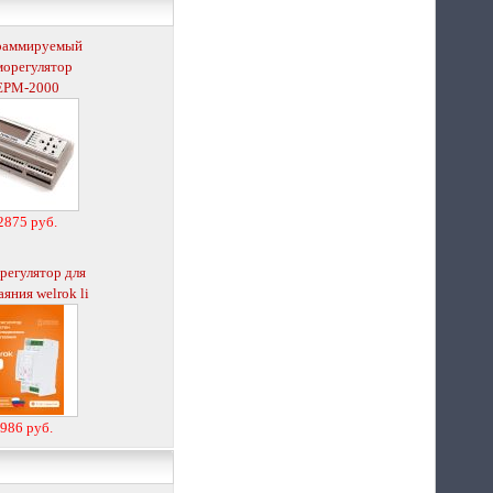
раммируемый
морегулятор
ЕРМ-2000
2875 руб.
регулятор для
аяния welrok li
986 руб.