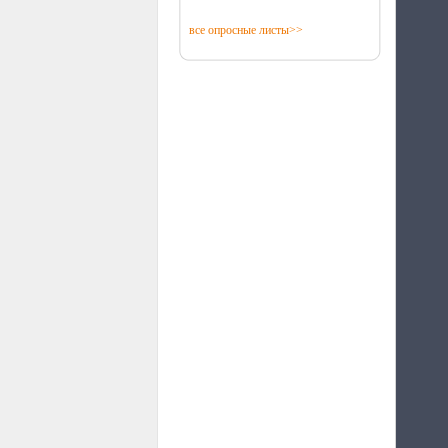
все опросные листы>>
Термопленка Q-Term
Energy Save PTC 1 м
саморегулирующаяся