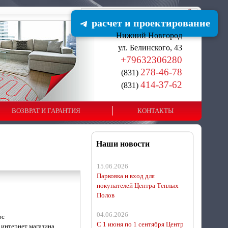
расчет и проектирование
Нижний Новгород
ул. Белинского, 43
+79632306280
278-46-78
(831)
414-37-62
(831)
ВОЗВРАТ И ГАРАНТИЯ
КОНТАКТЫ
Наши новости
15.06.2026
Парковка и вход для
покупателей Центра Теплых
Полов
04.06.2026
юс
С 1 июня по 1 сентября Центр
 интернет магазина