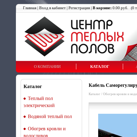
Главная
|
Вход в кабинет
|
Регистрация
|
В корзине:
0.00 руб.
(
0
т
О КОМПАНИИ
КАТАЛОГ
Кабель Саморегулир
Каталог
Каталог
/
Обогрев кровли и вод
Теплый пол
электрический
Водяной теплый пол
Обогрев кровли и
водосливов