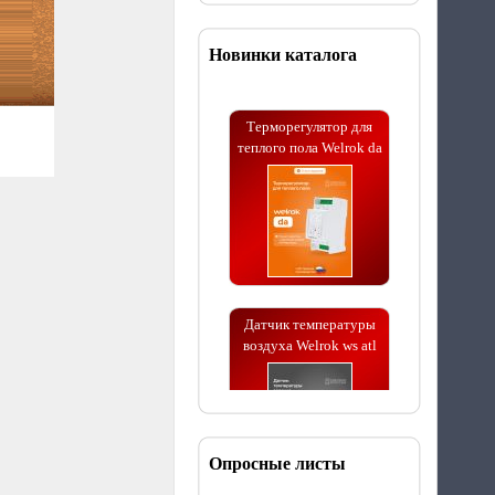
Новинки каталога
Терморегулятор для
теплого пола Welrok da
Датчик температуры
воздуха Welrok ws atl
Опросные листы
Терморегулятор для