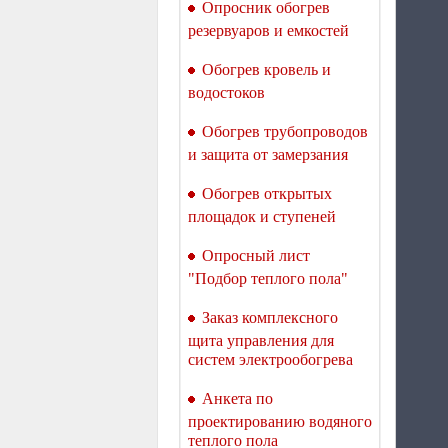
Опросник обогрев
теплого пола Welrok Mex
atl
резервуаров и емкостей
Обогрев кровель и
водостоков
Обогрев трубопроводов
и защита от замерзания
Терморегулятор для
теплого пола Welrok Mex
Обогрев открытых
bk atl
площадок и ступеней
Опросный лист
"Подбор теплого пола"
Заказ комплексного
щита управления для
Терморегулятор для
систем электрообогрева
теплого пола Welrok Vz
atl WiFi с датчиком
Анкета по
воздуха
проектированию водяного
теплого пола