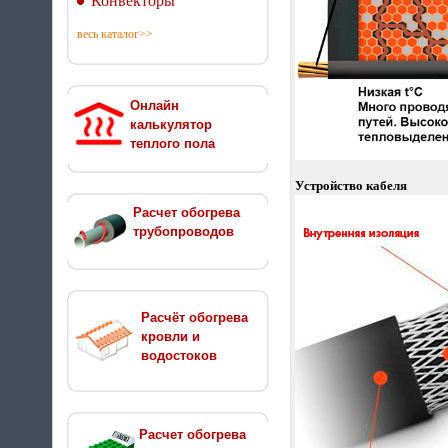
Конвекторы
весь каталог>>
Онлайн
калькулятор
теплого пола
Устройство кабеля
Расчет обогрева
трубопроводов
Расчёт обогрева
кровли и
водостоков
Расчет обогрева