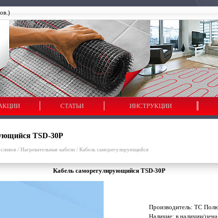
ов.)
АКЦИИ
СТАТЬИ
ИНСТРУКЦИИ
ующийся TSD-30P
осливов
/
Нагревательные кабели
/
Кабель саморегулирующийся
Кабель саморегулирующийся TSD-30P
Производитель:
ТС Пол
Наличие: в наличии/цена