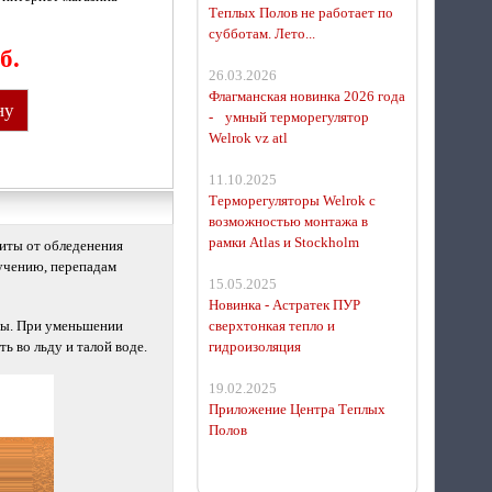
Теплых Полов не работает по
субботам. Лето...
б.
26.03.2026
Флагманская новинка 2026 года
ну
- умный терморегулятор
Welrok vz atl
11.10.2025
Терморегуляторы Welrok с
возможностью монтажа в
рамки Atlas и Stockholm
щиты от обледенения
лучению, перепадам
15.05.2025
Новинка - Астратек ПУР
ды. При уменьшении
сверхтонкая тепло и
 во льду и талой воде.
гидроизоляция
19.02.2025
Приложение Центра Теплых
Полов