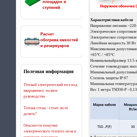
площадок и
ступеней
Характеристики кабеля
Напряжение питания ~220–
Электрическое сопротивле
Расчет
Электрическое сопротивле
обогрева емкостей
Линейная мощность 30 Вт
и резервуаров
Максимальная допустимая 
+65°C / +85°C
Номинальныйразмер 13.5 х
Сечение токоведущих жил 
Полезная информация
Минимальный допустимый 
Степень защиты IP 67
Минимальная температура
Тёплый электрический пол под
Вес 1 метра TSD30-P - 0,13
кварцвинил: полное
руководство
Теплая стена - стоит ли её
делать?
Опасности покупки
электрического теплого пола в
интернет-магазинах