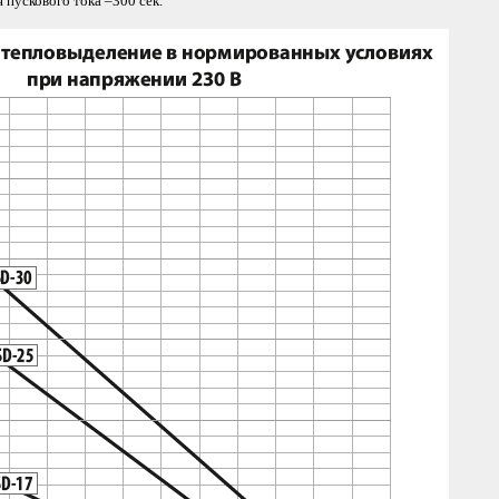
 пускового тока –300 сек.