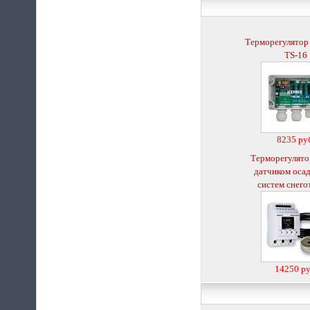
Терморегулятор
TS-16
8235 ру
Терморегулято
датчиком осад
систем снего
14250 ру