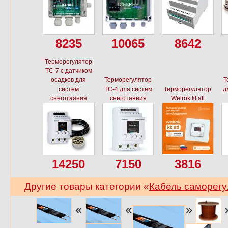
8235
10065
8642
Терморегулятор
ТС-7 с датчиком
осадков для
Терморегулятор
Т
систем
ТС-4 для систем
Терморегулятор
д
снеготаяния
снеготаяния
Welrok kt atl
14250
7150
3816
Другие товары категории «
Кабель саморег
«
«
»