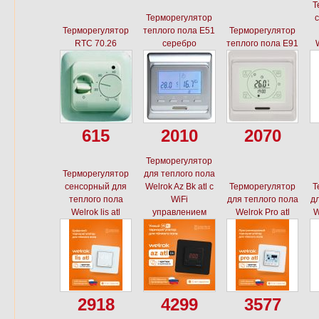
Т
Терморегулятор
Терморегулятор
теплого пола E51
Терморегулятор
RTC 70.26
серебро
теплого пола E91
W
615
2010
2070
Терморегулятор
Терморегулятор
для теплого пола
сенсорный для
Welrok Az Bk atl с
Терморегулятор
Т
теплого пола
WiFi
для теплого пола
дл
Welrok lis atl
управлением
Welrok Pro atl
W
2918
4299
3577