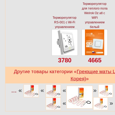
Терморегулятор
для теплого пола
Welrok Oz atl с
Терморегулятор
WiFi
RS-001 с Wi-Fi
управлением
управлением
белый
3780
4665
Другие товары категории «
Греющие маты L
Корея)
»
...
«
«
«
»
«
»