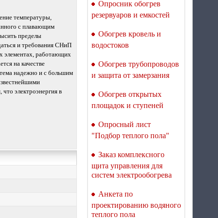
Опросник обогрев
Терморегулятор для
теплого пола Welrok Mex
резервуаров и емкостей
ение температуры,
atl
занного с плавающим
Обогрев кровель и
евысить пределы
водостоков
даться и требования СНиП
ных элементах, работающих
ется на качестве
Обогрев трубопроводов
стема надежно и с большим
и защита от замерзания
 известнейшими
 что электроэнергия в
Терморегулятор для
Обогрев открытых
теплого пола Welrok Mex
площадок и ступеней
bk atl
Опросный лист
"Подбор теплого пола"
Заказ комплексного
щита управления для
систем электрообогрева
Терморегулятор для
теплого пола Welrok Vz
Анкета по
atl WiFi с датчиком
проектированию водяного
воздуха
теплого пола