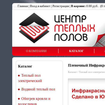
Главная
|
Вход в кабинет
|
Регистрация
|
В корзине:
0.00 руб.
(
0
т
О КОМПАНИИ
КАТАЛОГ
Пленочный Инфракра
Каталог
Каталог
/
Теплый пол электриче
Теплый пол
электрический
Водяной теплый пол
Обогрев кровли и
водосливов