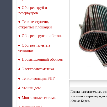
Обогрев труб и
резервуаров
Теплые ступени,
открытые площадки
Обогрев грунта и бетона
Обогрев грунта в
теплицах
Промышленный обогрев
Электроавтоматика
Теплоизоляция РПГ
Умный дом
Пленка нагревательная, о
ковролин и паркетную доск
Монтажные системы
Южная Корея.