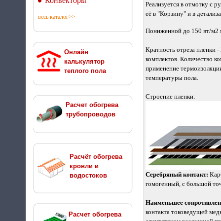
Конвекторы
Реализуется в отмотку с ру
её в "Корзину" и в детали
весь каталог>>
Пониженной до 150 вт/м2 
Кратность отреза пленки -
Онлайн
комплектов. Количество к
калькулятор
применение термоизоляции
теплого пола
температуры пола.
Строение пленки:
Расчет обогрева
трубопроводов
Расчёт обогрева
кровли и
Серебряный контакт:
Кар
водостоков
гомогенный, с большой то
Наименьшее сопротивлен
контакта токоведущей мед
Расчет обогрева