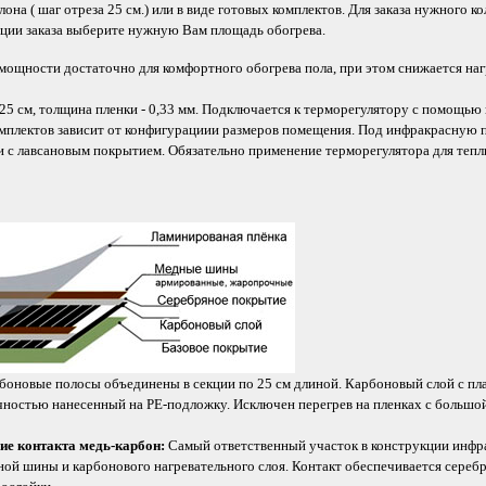
лона ( шаг отреза 25 см.) или в виде готовых комплектов. Для заказа нужного 
зации заказа выберите нужную Вам площадь обогрева.
мощности достаточно для комфортного обогрева пола, при этом снижается наг
 25 см, толщина пленки - 0,33 мм. Подключается к терморегулятору с помощь
омплектов зависит от конфигурациии размеров помещения. Под инфракрасную 
 с лавсановым покрытием. Обязательно применение терморегулятора для тепл
боновые полосы объединены в секции по 25 см длиной. Карбоновый слой с п
чностью нанесенный на PE-подложку. Исключен перегрев на пленках с большо
ие контакта медь-карбон:
Самый ответственный участок в конструкции инфр
ной шины и карбонового нагревательного слоя. Контакт обеспечивается сере