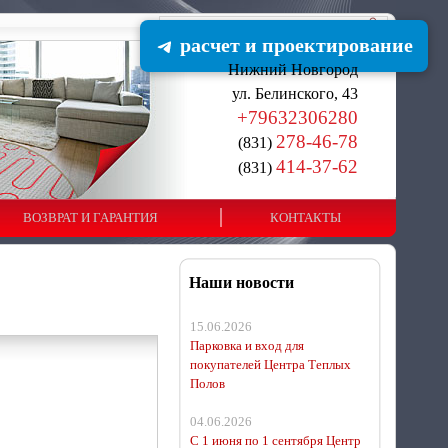
расчет и проектирование
Нижний Новгород
ул. Белинского, 43
+79632306280
278-46-78
(831)
414-37-62
(831)
ВОЗВРАТ И ГАРАНТИЯ
КОНТАКТЫ
Наши новости
15.06.2026
Парковка и вход для
покупателей Центра Теплых
Полов
04.06.2026
С 1 июня по 1 сентября Центр