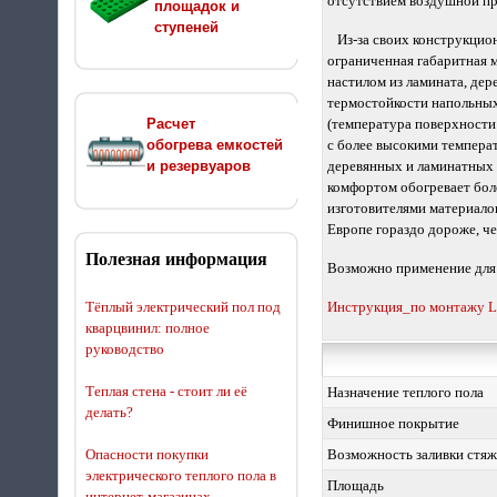
отсутствием воздушной пр
площадок и
ступеней
Из-за своих конструкцион
ограниченная габаритная 
настилом из ламината, дер
термостойкости напольных
Расчет
(температура поверхности 
обогрева емкостей
с более высокими темпера
и резервуаров
деревянных и ламинатных 
комфортом обогревает боле
изготовителями материало
Европе гораздо дороже, че
Полезная информация
Возможно применение для
Тёплый электрический пол под
Инструкция_по монтажу L
кварцвинил: полное
руководство
Теплая стена - стоит ли её
Назначение теплого пола
делать?
Финишное покрытие
Опасности покупки
Возможность заливки стяж
электрического теплого пола в
Площадь
интернет-магазинах