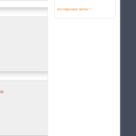
все опросные листы>>
Термопленка Q-Term
Energy Save PTC 1 м
саморегулирующаяся
 bk