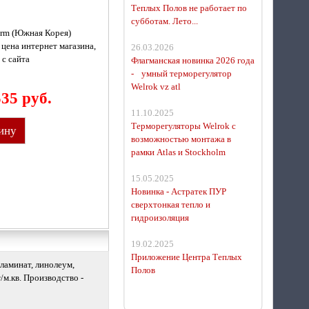
Теплых Полов не работает по
субботам. Лето...
rm (Южная Корея)
 цена интернет магазина,
26.03.2026
 с сайта
Флагманская новинка 2026 года
- умный терморегулятор
Welrok vz atl
535 руб.
11.10.2025
Терморегуляторы Welrok с
ину
возможностью монтажа в
рамки Atlas и Stockholm
15.05.2025
Новинка - Астратек ПУР
сверхтонкая тепло и
гидроизоляция
19.02.2025
Приложение Центра Теплых
ламинат, линолеум,
Полов
/м.кв. Производство -