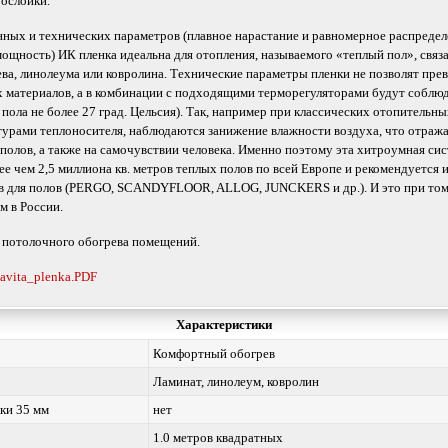
ослойки.
ных и технических параметров (плавное нарастание и равномерное распредел
мощность) ИК пленка идеальна для отопления, называемого «теплый пол», свя
ева, линолеума или ковролина. Технические параметры пленки не позволят пр
 материалов, а в комбинации с подходящими терморегуляторами будут соблю
пола не более 27 град. Цельсия). Так, например при классических отопитель
турами теплоносителя, наблюдаются занижение влажности воздуха, что отража
полов, а также на самочувствии человека. Именно поэтому эта хитроумная си
е чем 2,5 миллиона кв. метров теплых полов по всей Европе и рекомендуется
в для полов (PERGO, SCANDYFLOOR, ALLOG, JUNCKERS и др.). И это при том,
м в России.
 потолочного обогрева помещений.
avita_plenka.PDF
Характеристики
Комфортный обогрев
Ламинат, линолеум, ковролин
ки 35 мм
нет
1.0 метров квадратных