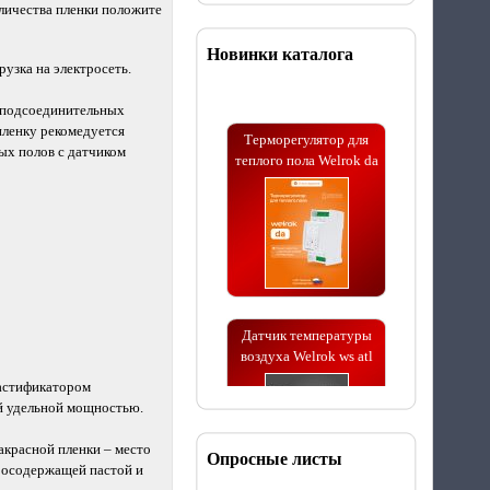
количества пленки положите
Новинки каталога
рузка на электросеть.
ю подсоединительных
Терморегулятор для
пленку рекомедуется
теплого пола Welrok da
ых полов с датчиком
Датчик температуры
воздуха Welrok ws atl
ластификатором
й удельной мощностью.
акрасной пленки – место
Опросные листы
бросодержащей пастой и