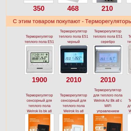
350
468
210
С этим товаром покупают - Терморегуляторы
Терморегулятор
Терморегулятор
Терморегулятор
теплого пола E51
теплого пола E51
Т
теплого пола E51
черный
серебро
те
1900
2010
2010
Терморегулятор
Терморегулятор
Терморегулятор
для теплого пола
сенсорный для
сенсорный для
Welrok Az Bk atl с
Т
теплого пола
теплого пола
WiFi
дл
Welrok lis bk atl
Welrok lis atl
управлением
W