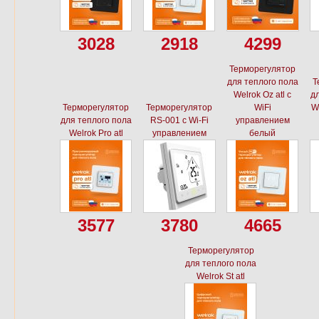
3028
2918
4299
Терморегулятор
для теплого пола
Т
Welrok Oz atl с
дл
Терморегулятор
Терморегулятор
WiFi
We
для теплого пола
RS-001 с Wi-Fi
управлением
Welrok Pro atl
управлением
белый
3577
3780
4665
Терморегулятор
для теплого пола
Welrok St atl