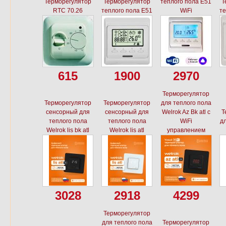
Терморегулятор
Терморегулятор
теплого пола E51
Т
RTC 70.26
теплого пола E51
WiFi
те
615
1900
2970
Терморегулятор
Терморегулятор
Терморегулятор
для теплого пола
сенсорный для
сенсорный для
Welrok Az Bk atl с
Т
теплого пола
теплого пола
WiFi
дл
Welrok lis bk atl
Welrok lis atl
управлением
3028
2918
4299
Терморегулятор
для теплого пола
Терморегулятор