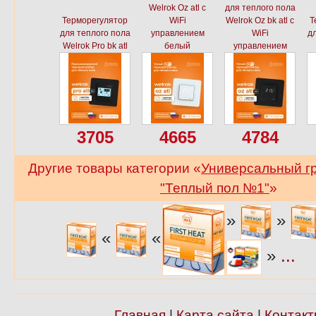
Welrok Oz atl с
для теплого пола
Терморегулятор
WiFi
Welrok Oz bk atl с
Т
для теплого пола
управлением
WiFi
дл
Welrok Pro bk atl
белый
управлением
3705
4665
4784
Другие товары категории «
Универсальный г
"Теплый пол №1"
»
»
»
«
«
»
...
Главная
|
Карта сайта
|
Контакт