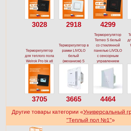
3028
2918
4299
Терморегулятор
Т
Terneo S белый
дл
Терморегулятор в
со стеклянной
Терморегулятор
рамки LIVOLO
панелью LIVOLO
для теплого пола
белый
с сенсорным
Welrok Pro bk atl
(механизм) S
управлением
3705
3665
4464
Другие товары категории «
Универсальный г
"Теплый пол №1"
»