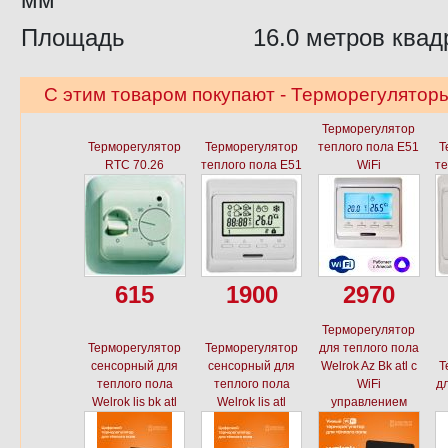
Площадь
16.0 метров квад
С этим товаром покупают - Терморегуляторы
Терморегулятор
Терморегулятор
Терморегулятор
теплого пола E51
Т
RTC 70.26
теплого пола E51
WiFi
те
615
1900
2970
Терморегулятор
Терморегулятор
Терморегулятор
для теплого пола
сенсорный для
сенсорный для
Welrok Az Bk atl с
Т
теплого пола
теплого пола
WiFi
дл
Welrok lis bk atl
Welrok lis atl
управлением