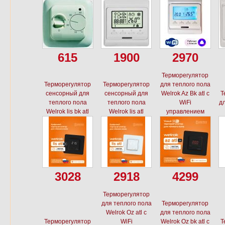
615
1900
2970
Терморегулятор
Терморегулятор
Терморегулятор
для теплого пола
сенсорный для
сенсорный для
Welrok Az Bk atl с
Т
теплого пола
теплого пола
WiFi
дл
Welrok lis bk atl
Welrok lis atl
управлением
3028
2918
4299
Терморегулятор
для теплого пола
Терморегулятор
Welrok Oz atl с
для теплого пола
Терморегулятор
WiFi
Welrok Oz bk atl с
Т