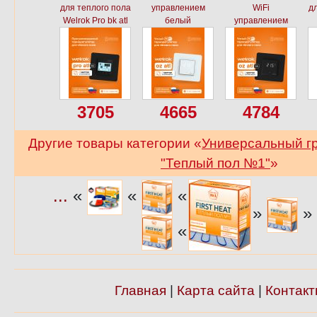
для теплого пола
управлением
WiFi
дл
Welrok Pro bk atl
белый
управлением
3705
4665
4784
Другие товары категории «
Универсальный г
"Теплый пол №1"
»
...
«
«
«
»
»
«
Главная
|
Карта сайта
|
Контакт