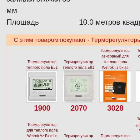
мм
Площадь
10.0 метров квад
С этим товаром покупают - Терморегуляторы
Терморегулятор
Т
сенсорный для
Терморегулятор
Терморегулятор
теплого пола
теплого пола E51
теплого пола E91
Welrok lis bk atl
1900
2070
3028
Т
Терморегулятор
дл
для теплого пола
Welrok Az Bk atl с
Терморегулятор
Терморегулятор