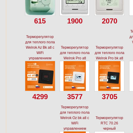
615
1900
2070
Т
Терморегулятор
дл
для теплого пола
Welrok Az Bk atl с
Терморегулятор
Терморегулятор
WiFi
для теплого пола
для теплого пола
управлением
Welrok Pro atl
Welrok Pro bk atl
4299
3577
3705
Терморегулятор
для теплого пола
Welrok Oz bk atl с
Терморегулятор
WiFi
RTC 70.26
управлением
черный